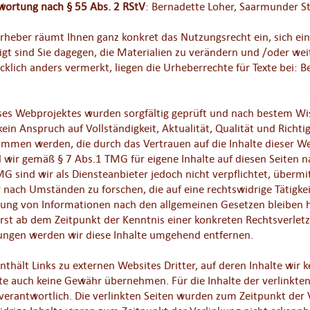
twortung nach § 55 Abs. 2 RStV
: Bernadette Loher, Saarmunder S
Urheber räumt Ihnen ganz konkret das Nutzungsrecht ein, sich ein
igt sind Sie dagegen, die Materialien zu verändern und /oder wei
cklich anders vermerkt, liegen die Urheberrechte für Texte bei:
eses Webprojektes wurden sorgfältig geprüft und nach bestem Wiss
in Anspruch auf Vollständigkeit, Aktualität, Qualität und Richti
mmen werden, die durch das Vertrauen auf die Inhalte dieser W
d wir gemäß § 7 Abs.1 TMG für eigene Inhalte auf diesen Seiten
MG sind wir als Diensteanbieter jedoch nicht verpflichtet, überm
ach Umständen zu forschen, die auf eine rechtswidrige Tätigkei
ung von Informationen nach den allgemeinen Gesetzen bleiben h
 erst ab dem Zeitpunkt der Kenntnis einer konkreten Rechtsverle
ungen werden wir diese Inhalte umgehend entfernen.
thält Links zu externen Websites Dritter, auf deren Inhalte wir 
e auch keine Gewähr übernehmen. Für die Inhalte der verlinkten S
 verantwortlich. Die verlinkten Seiten wurden zum Zeitpunkt der