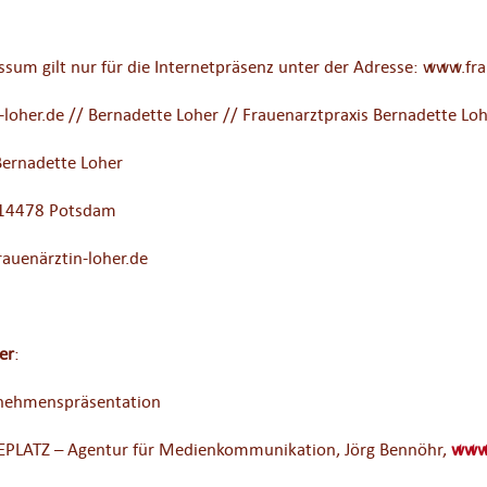
ssum gilt nur für die Internetpräsenz unter der Adresse: www.fra
-loher.de // Bernadette Loher // Frauenarztpraxis Bernadette Lo
Bernadette Loher
, 14478 Potsdam
rauenärztin-loher.de
er
:
rnehmenspräsentation
EPLATZ – Agentur für Medienkommunikation, Jörg Bennöhr,
www.