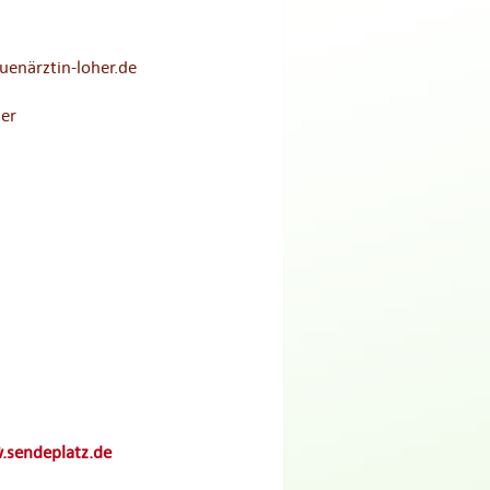
uenärztin-loher.de
her
sendeplatz.de