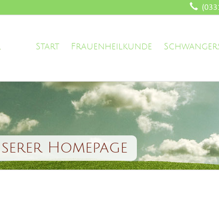
(033
Start
Frauenheilkunde
Schwanger
nserer Homepage