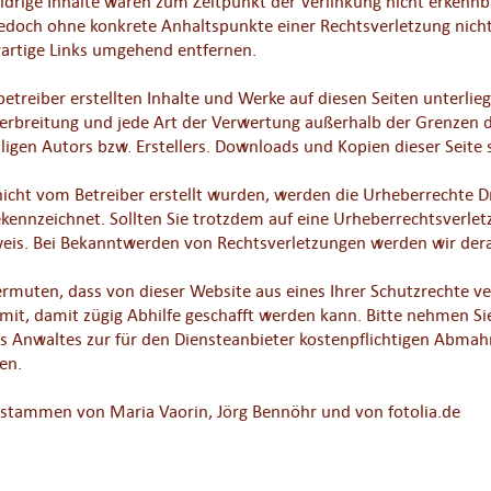
drige Inhalte waren zum Zeitpunkt der Verlinkung nicht erkennba
t jedoch ohne konkrete Anhaltspunkte einer Rechtsverletzung ni
artige Links umgehend entfernen.
nbetreiber erstellten Inhalte und Werke auf diesen Seiten unterl
 Verbreitung und jede Art der Verwertung außerhalb der Grenzen
igen Autors bzw. Erstellers. Downloads und Kopien dieser Seite s
 nicht vom Betreiber erstellt wurden, werden die Urheberrechte D
gekennzeichnet. Sollten Sie trotzdem auf eine Urheberrechtsverl
eis. Bei Bekanntwerden von Rechtsverletzungen werden wir dera
vermuten, dass von dieser Website aus eines Ihrer Schutzrechte verl
it, damit zügig Abhilfe geschafft werden kann. Bitte nehmen Sie
es Anwaltes zur für den Diensteanbieter kostenpflichtigen Abmah
en.
s stammen von Maria Vaorin, Jörg Bennöhr und von fotolia.de